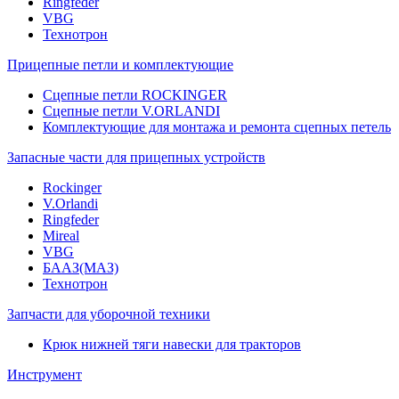
Ringfeder
VBG
Технотрон
Прицепные петли и комплектующие
Сцепные петли ROCKINGER
Сцепные петли V.ORLANDI
Комплектующие для монтажа и ремонта сцепных петель
Запасные части для прицепных устройств
Rockinger
V.Orlandi
Ringfeder
Mireal
VBG
БААЗ(МАЗ)
Технотрон
Запчасти для уборочной техники
Крюк нижней тяги навески для тракторов
Инструмент