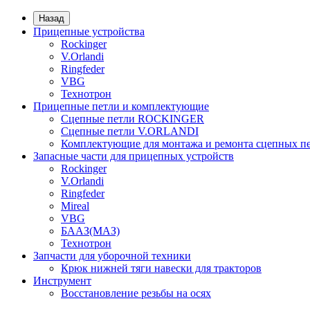
Назад
Прицепные устройства
Rockinger
V.Orlandi
Ringfeder
VBG
Технотрон
Прицепные петли и комплектующие
Сцепные петли ROCKINGER
Сцепные петли V.ORLANDI
Комплектующие для монтажа и ремонта сцепных пе
Запасные части для прицепных устройств
Rockinger
V.Orlandi
Ringfeder
Mireal
VBG
БААЗ(МАЗ)
Технотрон
Запчасти для уборочной техники
Крюк нижней тяги навески для тракторов
Инструмент
Восстановление резьбы на осях