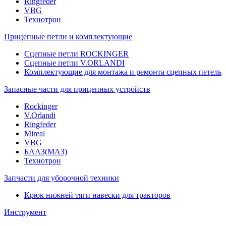
Ringfeder
VBG
Технотрон
Прицепные петли и комплектующие
Сцепные петли ROCKINGER
Сцепные петли V.ORLANDI
Комплектующие для монтажа и ремонта сцепных петель
Запасные части для прицепных устройств
Rockinger
V.Orlandi
Ringfeder
Mireal
VBG
БААЗ(МАЗ)
Технотрон
Запчасти для уборочной техники
Крюк нижней тяги навески для тракторов
Инструмент