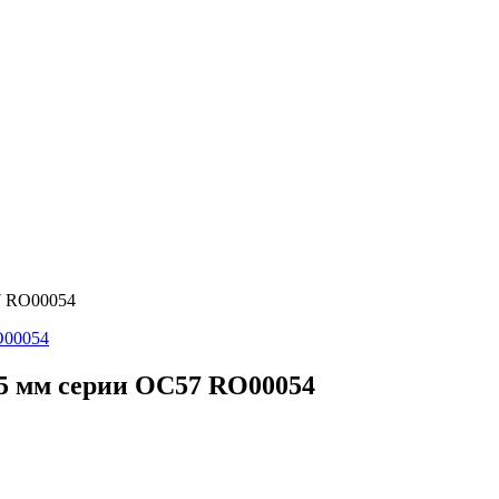
7 RO00054
5 мм серии OС57 RO00054