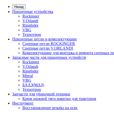
Назад
Прицепные устройства
Rockinger
V.Orlandi
Ringfeder
VBG
Технотрон
Прицепные петли и комплектующие
Сцепные петли ROCKINGER
Сцепные петли V.ORLANDI
Комплектующие для монтажа и ремонта сцепных пе
Запасные части для прицепных устройств
Rockinger
V.Orlandi
Ringfeder
Mireal
VBG
БААЗ(МАЗ)
Технотрон
Запчасти для уборочной техники
Крюк нижней тяги навески для тракторов
Инструмент
Восстановление резьбы на осях