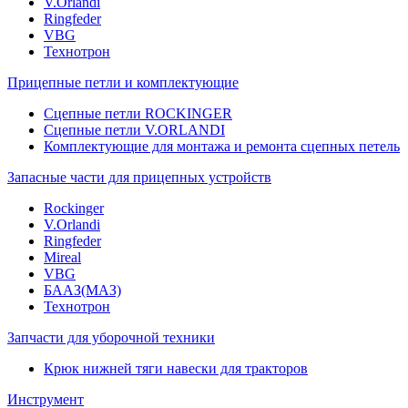
V.Orlandi
Ringfeder
VBG
Технотрон
Прицепные петли и комплектующие
Сцепные петли ROCKINGER
Сцепные петли V.ORLANDI
Комплектующие для монтажа и ремонта сцепных петель
Запасные части для прицепных устройств
Rockinger
V.Orlandi
Ringfeder
Mireal
VBG
БААЗ(МАЗ)
Технотрон
Запчасти для уборочной техники
Крюк нижней тяги навески для тракторов
Инструмент