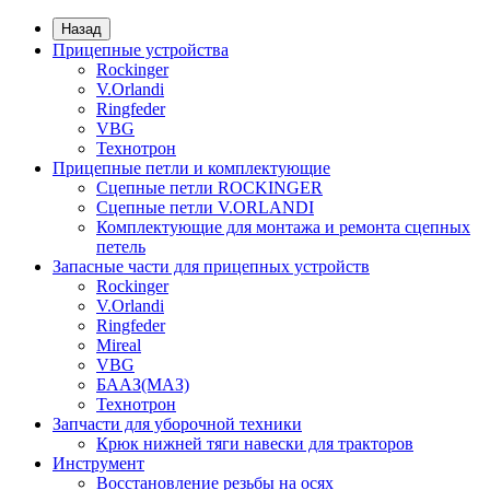
Назад
Прицепные устройства
Rockinger
V.Orlandi
Ringfeder
VBG
Технотрон
Прицепные петли и комплектующие
Сцепные петли ROCKINGER
Сцепные петли V.ORLANDI
Комплектующие для монтажа и ремонта сцепных
петель
Запасные части для прицепных устройств
Rockinger
V.Orlandi
Ringfeder
Mireal
VBG
БААЗ(МАЗ)
Технотрон
Запчасти для уборочной техники
Крюк нижней тяги навески для тракторов
Инструмент
Восстановление резьбы на осях